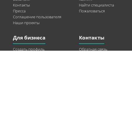
Контакты
Найти специалиста
Пресса
Пожаловаться
Соглашение пользователя
Наши проекты
Для бизнеса
Контакты
Создать профиль
Обратная связь
Рекламные возможности
Twitter
Помощь
Facebook
Найти модель
Vkontakte
Спонсорство
© 2013-2026 Q-WEL Все права защищены
Інформація на сайті q-wel.com призначена тільки для ознайомлення. Описані
методи самостійно використовувати не рекомендується. Всі права на матеріали,
розміщені на сайті q-wel.com охороняються відповідно до законодавства