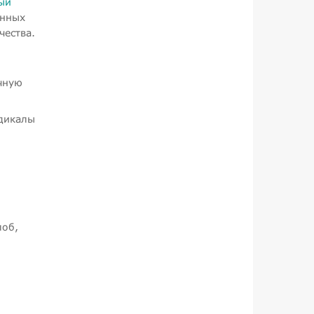
ый
енных
чества.
чную
адикалы
лоб,