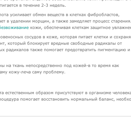
игается в течение 2-3 недель.
ота усиливает обмен веществ в клетках фибробластов,
ает в удалении морщин, а также замедляет процесс старения
безвоживание
кожи, обеспечивая клеткам защитное увлажне
овеносных сосудов в коже, которая питает клетки и сохраня
нт, который блокирует вредные свободные радикалы от
ых радикалов также помогает предотвратить пигментацию и
ы на ткань непосредственно под кожей-в то время как
аму кожу-леча саму проблему.
та естественным образом присутствуют в организме человека
процедура помогает восстановить нормальный баланс, необ