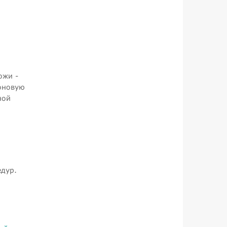
ожи -
оновую
ной
едур.