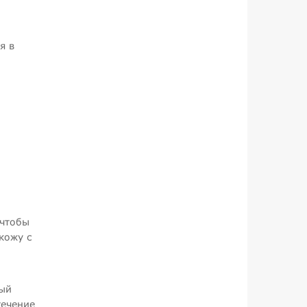
я в
 чтобы
кожу с
ный
течение