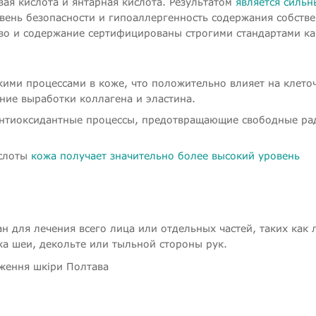
вая кислота и янтарная кислота. Результатом
является сильн
овень безопасности и гипоаллергенность содержания собств
тво и содержание сертифицированы строгими стандартами ка
кими процессами в коже, что положительно влияет на клето
ие выработки коллагена и эластина.
 антиоксидантные процессы, предотвращающие свободные р
ислоты
кожа получает значительно более высокий уровень
 для лечения всего лица или отдельных частей, таких как 
жа шеи, декольте или тыльной стороны рук.