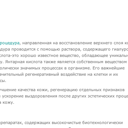
процедура
, направленная на восстановление верхнего слоя к
едура проводится с помощью раствора, содержащего гиалур
ислота-это хорошо известное вещество, обладающее уникаль
у. Янтарная кислота также является собственным веществом
болически значимых процессах в организме. Его важнейшие
ачительный регенеративный воздействие на клетки и их
сы.
учшение качества кожи, регенерацию отдельных признаков
 ускорение выздоровления после других эстетических проц
а кожу.
препаратах, содержащих высокочистые биотехнологически