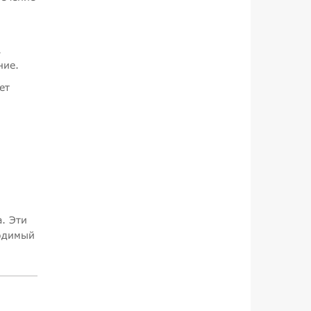
.
ние.
ет
. Эти
ходимый