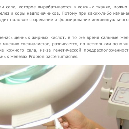
ии сала, которое вырабатывается в кожных тканях, можно 
желез и коры надпочечников. Потому при каких-либо измен
ходит половое созревание и формирование индивидуального 
ненасыщенных жирных кислот, в то же время сальные желе
о мнению специалистов, развивается, по нескольким основн
тке кожного сала, из-за генетической предрасположенно
ьных железах Propionibacteriumacnes.