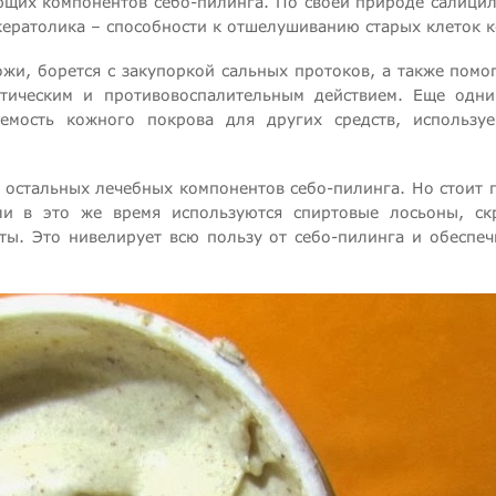
ющих компонентов себо-пилинга. По своей природе салицил
 кератолика – способности к отшелушиванию старых клеток 
ожи, борется с закупоркой сальных протоков, а также помо
птическим и противовоспалительным действием. Еще одн
аемость кожного покрова для других средств, использу
 остальных лечебных компонентов себо-пилинга. Но стоит 
сли в это же время используются спиртовые лосьоны, с
ты. Это нивелирует всю пользу от себо-пилинга и обеспе