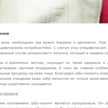
ения
 акне, необходимо как можно бережно и деликатно. При у
ецифическими потребностями. С учетом этих специфических
иальный состав салицилового пилинга, который и назвали с
ны в различных чистках, подходит он также идеально 
ртвевших частичек эпидермиса. К тому же главная особенн
льные процессы на коже лица. Благодаря себо-пилингу кож
альное очищение кожи себо-пилингом не только качествен
ица существенно улучшается.
о-пилинга
ими компаниями себо-пилинг является салициловым. Он п