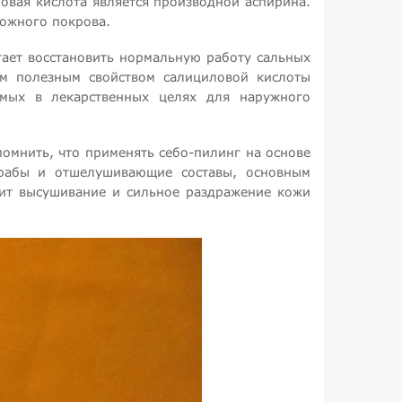
овая кислота является производной аспирина.
кожного покрова.
гает восстановить нормальную работу сальных
им полезным свойством салициловой кислоты
емых в лекарственных целях для наружного
помнить, что применять себо-пилинг на основе
крабы и отшелушивающие составы, основным
чит высушивание и сильное раздражение кожи