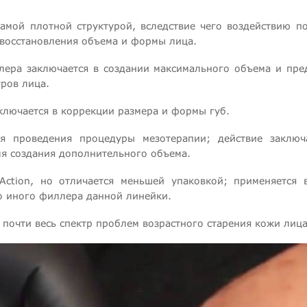
самой плотной структурой, вследствие чего воздействию п
 восстановления объема и формы лица.
иллера заключается в создании максимального объема и пре
ров лица.
заключается в коррекции размера и формы губ.
ля проведения процедуры мезотерапии; действие заклю
я создания дополнительного объема.
l Action, но отличается меньшей упаковкой; применяетс
о иного филлера данной линейки.
почти весь спектр проблем возрастного старения кожи лица