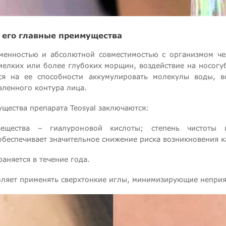
, его главные преимущества
еменностью и абсолютной совместимостью с организмом че
мелких или более глубоких морщин, воздействие на носог
ся на ее способности аккумулировать молекулы воды, вс
ленного контура лица.
щества препарата Teosyal заключаются:
ещества – гиалуроновой кислоты; степень чистоты 
обеспечивает значительное снижение риска возникновения к
аняется в течение года.
воляет применять сверхтонкие иглы, минимизирующие непри