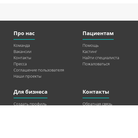
Про нас
Пациентам
Команда
Помощь
Вакансии
Кастинг
Контакты
Найти специалиста
Пресса
Пожаловаться
Соглашение пользователя
Наши проекты
Для бизнеса
Контакты
Создать профиль
Обратная связь
Рекламные возможности
Twitter
Помощь
Facebook
Найти модель
Vkontakte
Спонсорство