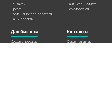
Контакты
Найти специалиста
Пресса
Пожаловаться
Соглашение пользователя
Наши проекты
Для бизнеса
Контакты
Создать профиль
Обратная связь
Рекламные возможности
Twitter
Помощь
Facebook
Найти модель
Vkontakte
Спонсорство
© 2013-2026 Q-WEL Все права защищены
Інформація на сайті q-wel.com призначена тільки для ознайомлення. Описані
методи самостійно використовувати не рекомендується. Всі права на матеріали,
розміщені на сайті q-wel.com охороняються відповідно до законодавства