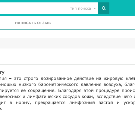
Тип поиска
НАПИСАТЬ ОТЗЫВ
гу
пия – это строго дозированное действие на жировую клет
омощью низкого барометрического давления воздуха, благ
лируется ее сокращение. Благодаря этой процедуре проис
веносных и лимфатических сосудов кожи, вследствие чего 
дит в норму, прекращается лимфозный застой и ускор
.