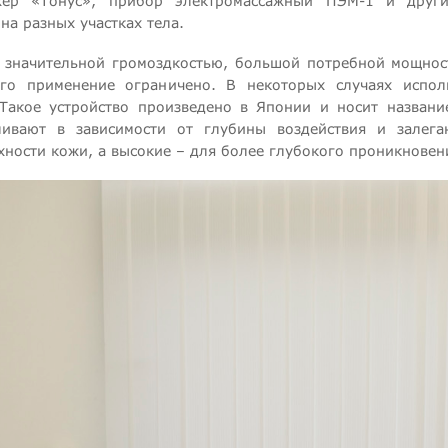
ажер «Тонус», прибор электромассажный ПЭМ-1 и други
а разных участках тела.
 значительной громоздкостью, большой потребной мощнос
го применение ограничено. В некоторых случаях испол
Такое устройство произведено в Японии и носит названи
ивают в зависимости от глубины воздействия и залега
ности кожи, а высокие – для более глубокого проникновен