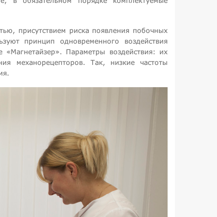
е, в обязательном порядке комплектуемые
тью, присутствием риска появления побочных
ьзуют принцип одновременного воздействия
е «Магнетайзер». Параметры воздействия: их
ния механорецепторов. Так, низкие частоты
ия.