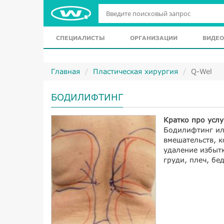
СПЕЦИАЛИСТЫ
ОРГАНИЗАЦИИ
ВИДЕО
Главная
Пластическая хирургия
Q-Wel
БОДИЛИФТИНГ
Кратко про услу
Бодилифтинг ил
вмешательств, 
удаление избытк
груди, плеч, бе