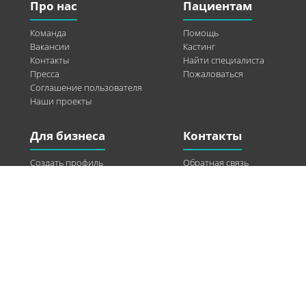
Про нас
Пациентам
Команда
Помощь
Вакансии
Кастинг
Контакты
Найти специалиста
Пресса
Пожаловаться
Соглашение пользователя
Наши проекты
Для бизнеса
Контакты
Создать профиль
Обратная связь
Рекламные возможности
Twitter
Помощь
Facebook
Найти модель
Vkontakte
Спонсорство
© 2013-2026 Q-WEL Все права защищены