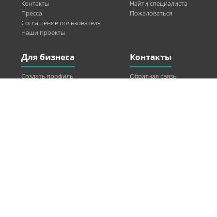
Контакты
Найти специалиста
Пресса
Пожаловаться
Соглашение пользователя
Наши проекты
Для бизнеса
Контакты
Создать профиль
Обратная связь
Рекламные возможности
Twitter
Помощь
Facebook
Найти модель
Vkontakte
Спонсорство
© 2013-2026 Q-WEL Все права защищены
Інформація на сайті q-wel.com призначена тільки для ознайомлення. Описані
методи самостійно використовувати не рекомендується. Всі права на матеріали,
розміщені на сайті q-wel.com охороняються відповідно до законодавства