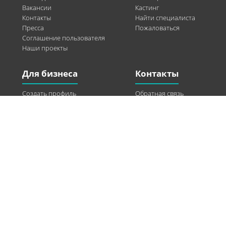
Вакансии
Кастинг
Контакты
Найти специалиста
Пресса
Пожаловаться
Соглашение пользователя
Наши проекты
Для бизнеса
Контакты
Создать профиль
Обратная связь
Рекламные возможности
Twitter
Помощь
Facebook
Найти модель
Vkontakte
Спонсорство
© 2013-2026 Q-WEL Все права защищены
Інформація на сайті q-wel.com призначена тільки для ознайомлення. Описані