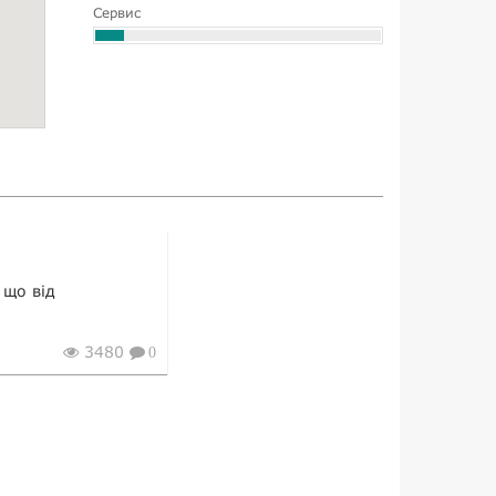
Сервис
 що від
3480
0