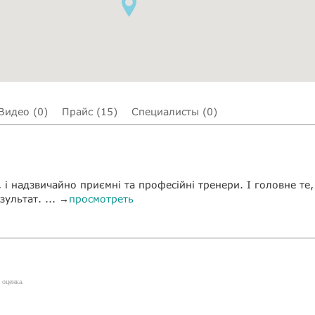
Видео (0)
Прайс (15)
Специалисты (0)
л, і надзвичайно приємні та професійні тренери. І головне те,
ультат. ... →
просмотреть
 оценка.