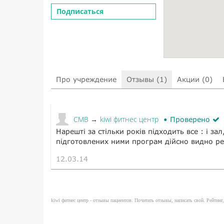
Подписаться
Про учреждение
Отзывы (1)
Акции (0)
СМВ
kiwi фитнес центр
→
Проверено
Нарешті за стільки років підходить все : і за
підготовлених ними програм дійсно видно рез
12.03.14
kiwi фитнес центр - отзывы пациентов. Почитать отзывы, написать свой. Рейтинг,