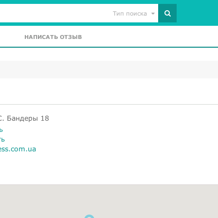
Тип поиска
НАПИСАТЬ ОТЗЫВ
С. Бандеры 18
ь
ть
ness.com.ua