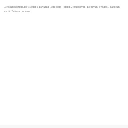
Дерматокосметолог Клягина Наталья Петровна - отзывы пациентов. Почитать отзывы, написать
свой. Рейтинг, оценка.