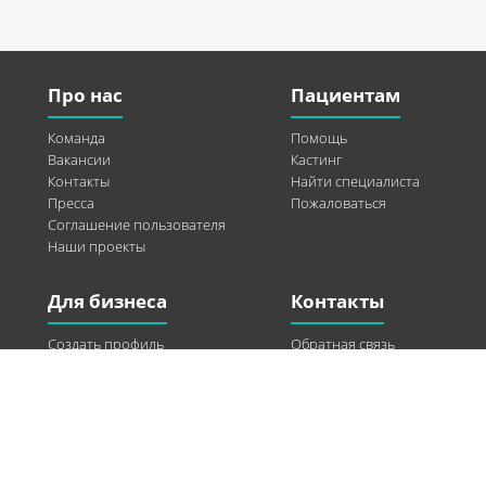
Про нас
Пациентам
Команда
Помощь
Вакансии
Кастинг
Контакты
Найти специалиста
Пресса
Пожаловаться
Соглашение пользователя
Наши проекты
Для бизнеса
Контакты
Создать профиль
Обратная связь
Рекламные возможности
Twitter
Помощь
Facebook
Найти модель
Vkontakte
Спонсорство