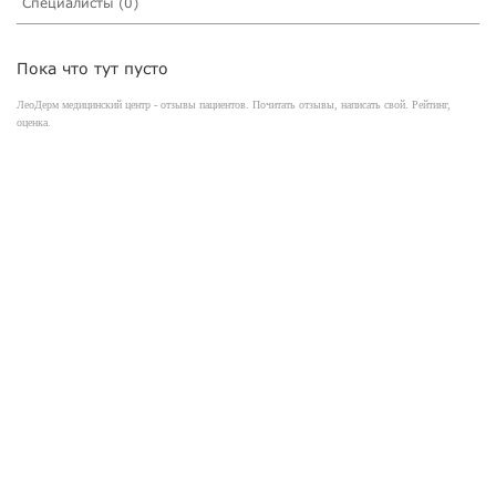
Специалисты (0)
Пока что тут пусто
ЛеоДерм медицинский центр - отзывы пациентов. Почитать отзывы, написать свой. Рейтинг,
оценка.