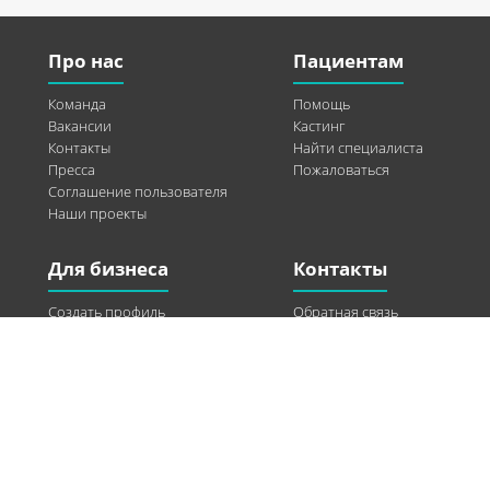
Про нас
Пациентам
Команда
Помощь
Вакансии
Кастинг
Контакты
Найти специалиста
Пресса
Пожаловаться
Соглашение пользователя
Наши проекты
Для бизнеса
Контакты
Создать профиль
Обратная связь
Рекламные возможности
Twitter
Помощь
Facebook
Найти модель
Vkontakte
Спонсорство