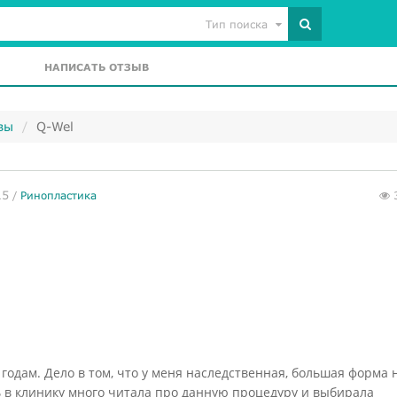
Тип поиска
НАПИСАТЬ ОТЗЫВ
вы
Q-Wel
15
/
Ринопластика
годам. Дело в том, что у меня наследственная, большая форма н
чь в клинику много читала про данную процедуру и выбирала