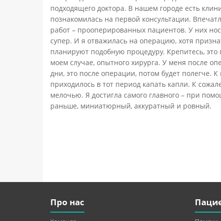
подходящего доктора. В нашем городе есть клини
познакомилась на первой консультации. Впечат
работ – прооперированных пациентов. У них но
супер. И я отважилась на операцию, хотя призн
планируют подобную процедуру. Крепитесь, это п
моем случае, опытного хирурга. У меня после 
дни, это после операции, потом будет полегче. К
приходилось в тот период капать капли. К сожал
мелочью. Я достигла самого главного – при помо
раньше, миниатюрный, аккуратный и ровный.
Про нас
Паци