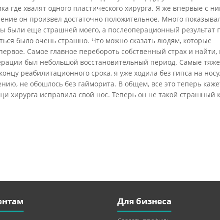
ка где хвалят одного пластического хирурга. Я же впервые с н
ление он произвел достаточно положительное. Много показывал
сы были еще страшней моего, а послеоперационный результат 
аться было очень страшно. Что можно сказать людям, которые
ервое. Самое главное перебороть собственный страх и найти, 
операции был небольшой восстановительный период. Самые тяж
 концу реабилитационного срока, я уже ходила без гипса на носу
ению, не обошлось без гайморита. В общем, все это теперь каже
щи хирурга исправила свой нос. Теперь он не такой страшный 
ентам
Для бизнеса