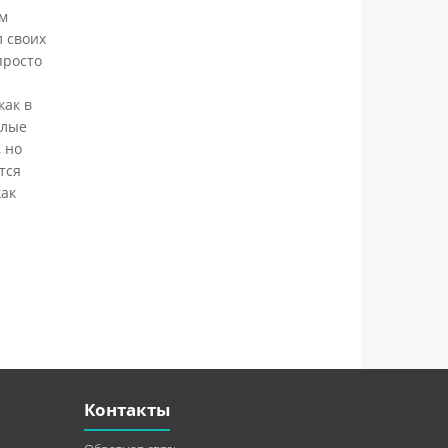
им
 своих
просто
как в
елые
, но
тся
как
Контакты