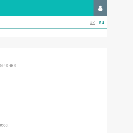
RU
UK
3640
0
оса,