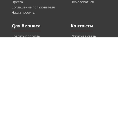
Пресса
Пожаловаться
Соглашение пользователя
Наши проекты
Для бизнеса
Контакты
Создать профиль
Обратная связь
Рекламные возможности
Twitter
Помощь
Facebook
Найти модель
Vkontakte
Спонсорство
© 2013-2026 Q-WEL Все права защищены
Інформація на сайті q-wel.com призначена тільки для ознайомлення. Описані
методи самостійно використовувати не рекомендується. Всі права на матеріали,
розміщені на сайті q-wel.com охороняються відповідно до законодавства
України.