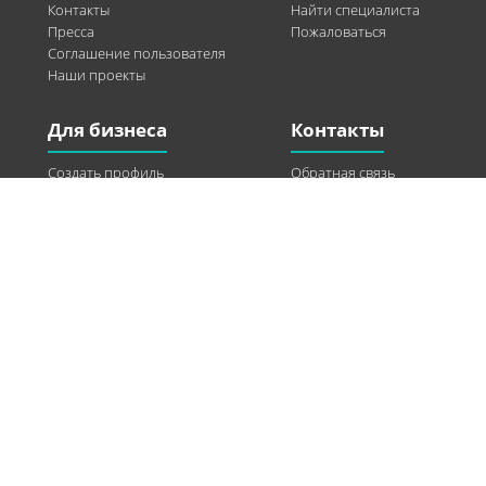
Контакты
Найти специалиста
Пресса
Пожаловаться
Соглашение пользователя
Наши проекты
Для бизнеса
Контакты
Создать профиль
Обратная связь
Рекламные возможности
Twitter
Помощь
Facebook
Найти модель
Vkontakte
Спонсорство
© 2013-2026 Q-WEL Все права защищены
Інформація на сайті q-wel.com призначена тільки для ознайомлення. Описані
методи самостійно використовувати не рекомендується. Всі права на матеріали,
розміщені на сайті q-wel.com охороняються відповідно до законодавства