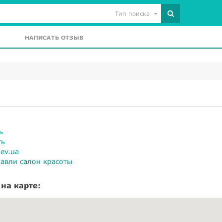
Тип поиска
НАПИСАТЬ ОТЗЫВ
ь
ть
iev.ua
авли салон красоты
на карте: