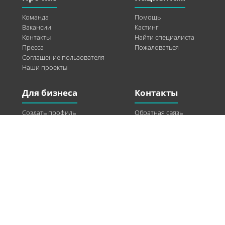
Команда
Помощь
Вакансии
Кастинг
Контакты
Найти специалиста
Пресса
Пожаловаться
Соглашение пользователя
Наши проекты
Для бизнеса
Контакты
Создать профиль
Обратная связь
Рекламные возможности
Twitter
Помощь
Facebook
Найти модель
Vkontakte
Спонсорство
© 2013-2026 Q-WEL Все права защищены