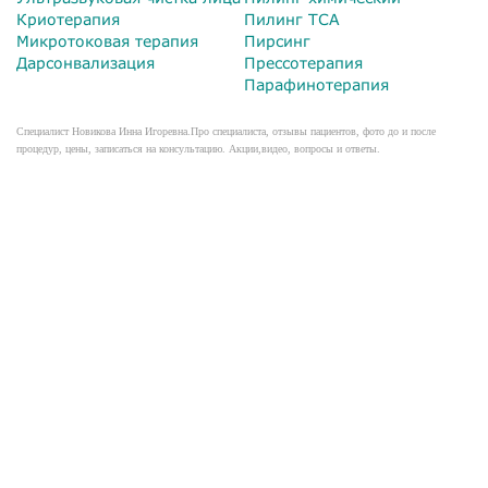
Криотерапия
Пилинг TCA
Микротоковая терапия
Пирсинг
Дарсонвализация
Прессотерапия
Парафинотерапия
Специалист Новикова Инна Игоревна.Про специалиста, отзывы пациентов, фото до и после
процедур, цены, записаться на консультацию. Акции,видео, вопросы и ответы.