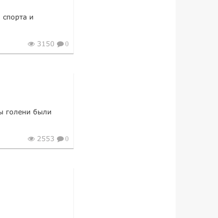
 спорта и
3150
0
цы голени были
2553
0