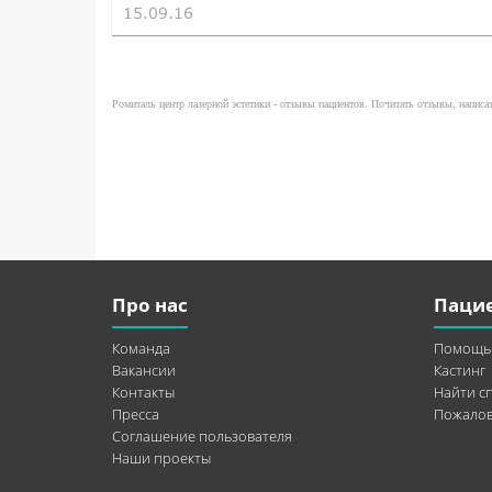
15.09.16
Ромиталь центр лазерной эстетики - отзывы пациентов. Почитать отзывы, написат
Про нас
Паци
Команда
Помощь
Вакансии
Кастинг
Контакты
Найти с
Пресса
Пожалов
Соглашение пользователя
Наши проекты