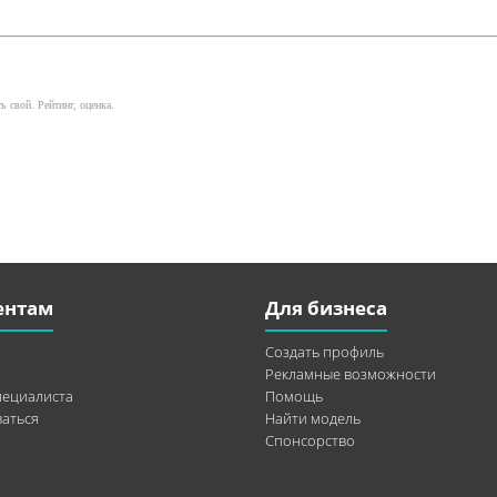
ь свой. Рейтинг, оценка.
ентам
Для бизнеса
Создать профиль
Рекламные возможности
пециалиста
Помощь
аться
Найти модель
Спонсорство