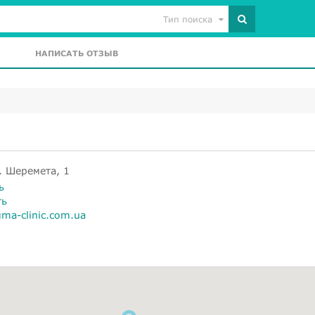
Тип поиска
НАПИСАТЬ ОТЗЫВ
о
. Шеремета, 1
ь
ть
gma-clinic.com.ua