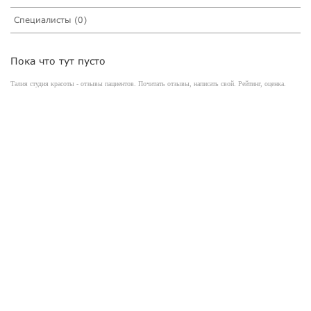
Специалисты (0)
Пока что тут пусто
Талия студия красоты - отзывы пациентов. Почитать отзывы, написать свой. Рейтинг, оценка.