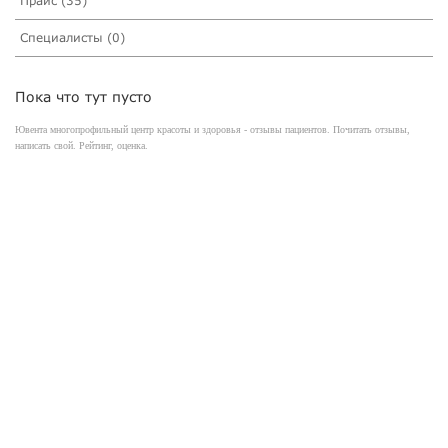
Прайс (35)
Специалисты (0)
Пока что тут пусто
Ювента многопрофильный центр красоты и здоровья - отзывы пациентов. Почитать отзывы,
написать свой. Рейтинг, оценка.