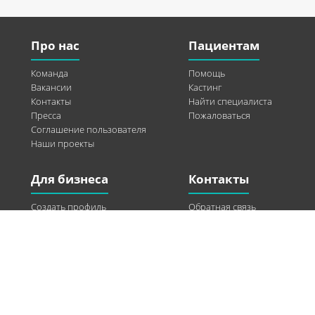
Про нас
Пациентам
Команда
Помощь
Вакансии
Кастинг
Контакты
Найти специалиста
Пресса
Пожаловаться
Соглашение пользователя
Наши проекты
Для бизнеса
Контакты
Создать профиль
Обратная связь
Рекламные возможности
Twitter
Помощь
Facebook
Найти модель
Vkontakte
Спонсорство