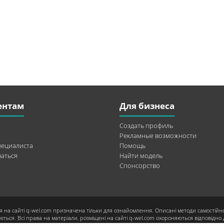
ентам
Для бизнеса
Создать профиль
Рекламные возможности
пециалиста
Помощь
аться
Найти модель
Спонсорство
я на сайті q-wel.com призначена тільки для ознайомлення. Описані методи самостійн
ється. Всі права на матеріали, розміщені на сайті q-wel.com охороняються відповідно 