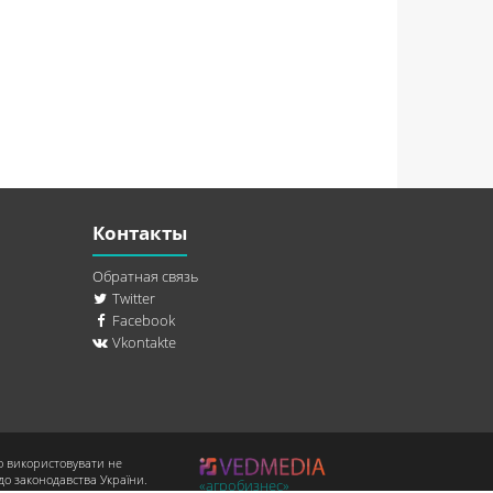
Контакты
Обратная связь
Twitter
Facebook
Vkontakte
о використовувати не
до законодавства України.
«агробизнес»