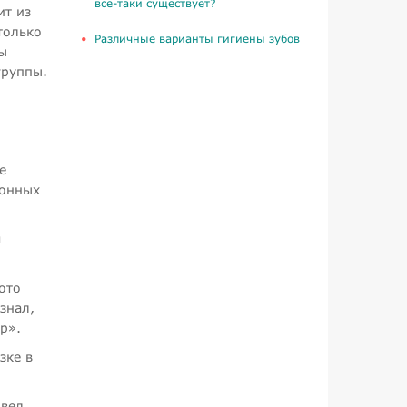
все-таки существует?
ит из
только
​Различные варианты гигиены зубов
ы
группы.
е
ионных
я
ото
знал,
р».
зке в
овел