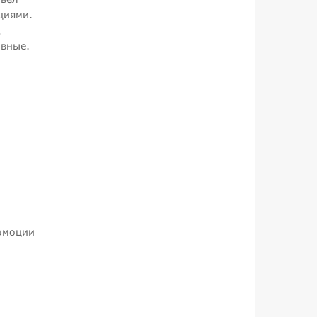
циями.
д
ивные.
 эмоции