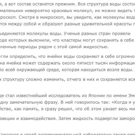
, а вот состав останется прежним. Вся структура воды состо
маленьких невероятно красивых молекул, их можно видеть 
роскоп. Смотря в микроскоп, вы увидите, как молекулы вод
ся между собой и образуют разные удивительной красоты 
бъединяются молекулы воды. Ученые разных стран провели
оде которых выяснили, что кластеры могут сохранять в себе
ленные периоды рядом с этой самой жидкостью.
ли определить, что ячейки воды сохраняют в себе огромно
на ячейка может содержать около пятисот тысяч информац
о всей окружающей среде, которая находиться возле воды.
 структуру сложно изменить, отчего в них и сохраняется вс
де стал известнейший исследователь из Японии по имени Эм
дну замечательную фразу. В ней говорилось так: «Когда я у
ство, как память, я сразу решил, что об этом узнает весь ми
еакции и взаимодействия. Затем жидкость подвергли заморо
Коротков в своей экспериментальной лаборатории также пр