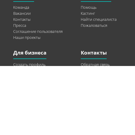
Команда
Помощь
Вакансии
Кастинг
Контакты
Найти специалиста
Пресса
Пожаловаться
Соглашение пользователя
Наши проекты
Для бизнеса
Контакты
Создать профиль
Обратная связь
Рекламные возможности
Twitter
Помощь
Facebook
Найти модель
Vkontakte
Спонсорство
© 2013-2026 Q-WEL Все права защищены