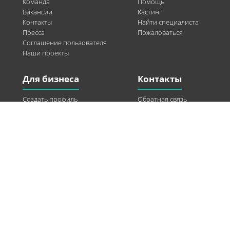
Команда
Помощь
Вакансии
Кастинг
Контакты
Найти специалиста
Пресса
Пожаловаться
Соглашение пользователя
Наши проекты
Для бизнеса
Контакты
Создать профиль
Обратная связь
Рекламные возможности
Twitter
Помощь
Facebook
Найти модель
Vkontakte
Спонсорство
© 2013-2026 Q-WEL Все права защищены
Інформація на сайті q-wel.com призначена тільки для ознайомлення. Описані