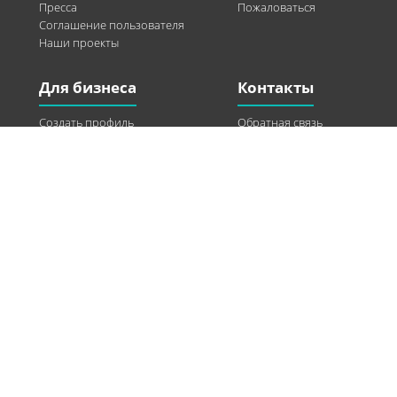
Пресса
Пожаловаться
Соглашение пользователя
Наши проекты
Для бизнеса
Контакты
Создать профиль
Обратная связь
Рекламные возможности
Twitter
Помощь
Facebook
Найти модель
Vkontakte
Спонсорство
© 2013-2026 Q-WEL Все права защищены
Інформація на сайті q-wel.com призначена тільки для ознайомлення. Описані
методи самостійно використовувати не рекомендується. Всі права на матеріали,
розміщені на сайті q-wel.com охороняються відповідно до законодавства
України.