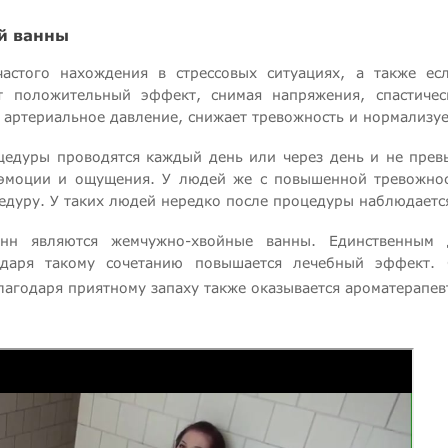
й ванны
астого нахождения в стрессовых ситуациях, а также е
 положительный эффект, снимая напряжения, спастическ
 артериальное давление, снижает тревожность и нормализуе
цедуры проводятся каждый день или через день и не прев
эмоции и ощущения. У людей же с повышенной тревожнос
едуру. У таких людей нередко после процедуры наблюдаетс
нн являются жемчужно-хвойные ванны. Единственным 
одаря такому сочетанию повышается лечебный эффект. 
лагодаря приятному запаху также оказывается ароматерапе