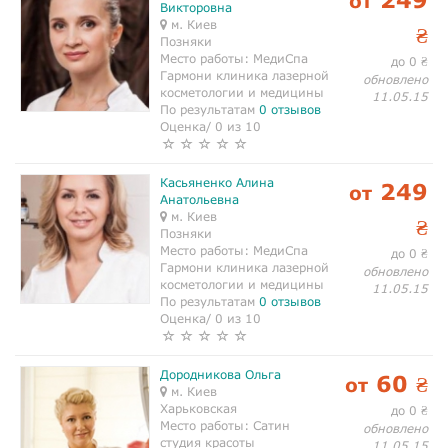
от
Викторовна
м. Киев
₴
Позняки
Место работы:
МедиСпа
до 0
₴
Гармони клиника лазерной
обновлено
косметологии и медицины
11.05.15
По результатам
0 отзывов
Оценка/ 0 из 10
Касьяненко Алина
249
от
Анатольевна
м. Киев
₴
Позняки
Место работы:
МедиСпа
до 0
₴
Гармони клиника лазерной
обновлено
косметологии и медицины
11.05.15
По результатам
0 отзывов
Оценка/ 0 из 10
Дородникова Ольга
60
от
₴
м. Киев
Харьковская
до 0
₴
Место работы:
Сатин
обновлено
студия красоты
11.05.15