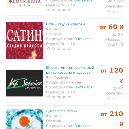
По результатам
3 отзывов
до 195
₴
Оценка/ 0 из 10
обновлено
11.05.15
Сатин студия красоты
60
от
₴
м. Киев
Позняки
до 0
₴
По результатам
0 отзывов
обновлено
Оценка/ 0 из 10
11.05.15
Ювента многопрофильный
120
от
центр красоты и здоровья
м. Харьков
₴
Исторический музей
По результатам
0 отзывов
до 0
₴
Оценка/ 0 из 10
обновлено
11.05.15
Диссар спа салон
210
от
м. Киев
Оболонь
₴
По результатам
0 отзывов