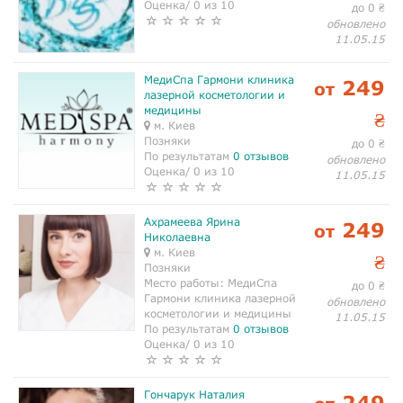
Оценка/ 0 из 10
до 0
₴
обновлено
11.05.15
МедиСпа Гармони клиника
249
от
лазерной косметологии и
медицины
₴
м. Киев
Позняки
до 0
₴
По результатам
0 отзывов
обновлено
Оценка/ 0 из 10
11.05.15
Ахрамеева Ярина
249
от
Николаевна
м. Киев
₴
Позняки
Место работы:
МедиСпа
до 0
₴
Гармони клиника лазерной
обновлено
косметологии и медицины
11.05.15
По результатам
0 отзывов
Оценка/ 0 из 10
Гончарук Наталия
249