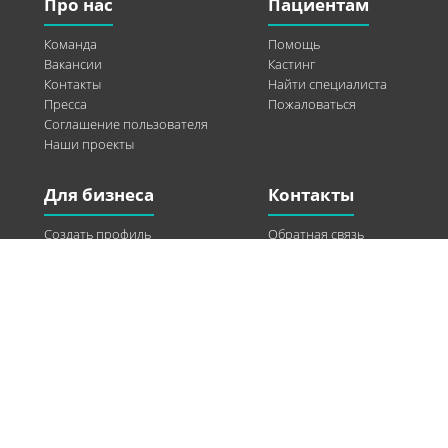
Про нас
Пациентам
Команда
Помощь
Вакансии
Кастинг
Контакты
Найти специалиста
Пресса
Пожаловаться
Соглашение пользователя
Наши проекты
Для бизнеса
Контакты
Создать профиль
Обратная связь
Рекламные возможности
Twitter
Помощь
Facebook
Найти модель
Vkontakte
Спонсорство
© 2013-2026 Q-WEL Все права защищены