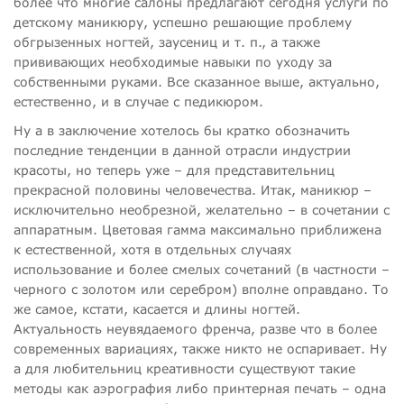
более что многие салоны предлагают сегодня услуги по
детскому маникюру, успешно решающие проблему
обгрызенных ногтей, заусениц и т. п., а также
прививающих необходимые навыки по уходу за
собственными руками. Все сказанное выше, актуально,
естественно, и в случае с педикюром.
Ну а в заключение хотелось бы кратко обозначить
последние тенденции в данной отрасли индустрии
красоты, но теперь уже – для представительниц
прекрасной половины человечества. Итак, маникюр –
исключительно необрезной, желательно – в сочетании с
аппаратным. Цветовая гамма максимально приближена
к естественной, хотя в отдельных случаях
использование и более смелых сочетаний (в частности –
черного с золотом или серебром) вполне оправдано. То
же самое, кстати, касается и длины ногтей.
Актуальность неувядаемого френча, разве что в более
современных вариациях, также никто не оспаривает. Ну
а для любительниц креативности существуют такие
методы как аэрография либо принтерная печать – одна