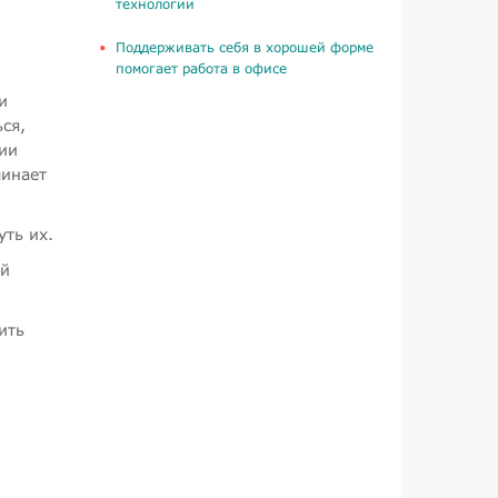
технологии
Поддерживать себя в хорошей форме
помогает работа в офисе
и
ся,
лии
чинает
ть их.
ой
ить