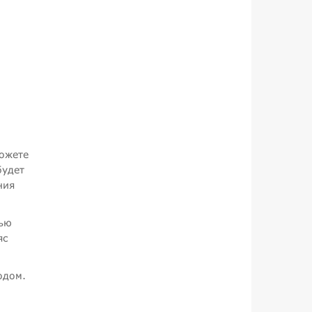
можете
будет
ния
щью
яс
одом.