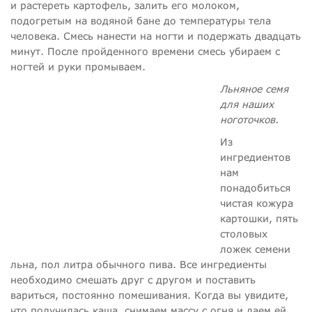
и растереть картофель, залить его молоком,
подогретым на водяной бане до температуры тела
человека. Смесь нанести на ногти и подержать двадцать
минут. После пройденного времени смесь убираем с
ногтей и руки промываем.
Льняное семя
для наших
ноготочков.
Из
ингредиентов
нам
понадобиться
чистая кожура
картошки, пять
столовых
ложек семени
льна, пол литра обычного пива. Все ингредиенты
необходимо смешать друг с другом и поставить
вариться, постоянно помешивания. Когда вы увидите,
что получилась каша, снимаем массу с огня и даем ей