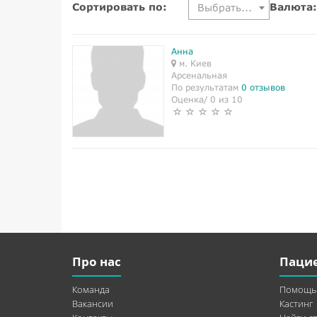
Сортировать по:
Валюта:
Выбрать...
Анна
м. Киев
Арсенальная
По результатам
0 отзывов
Оценка/ 0 из 10
Про нас
Паци
Команда
Помощь
Вакансии
Кастинг