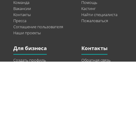
Команда
Помощь
Вакансии
Кастинг
Контакты
Найти специалиста
Пресса
Пожаловаться
Соглашение пользователя
Наши проекты
Для бизнеса
Контакты
Создать профиль
Обратная связь
Рекламные возможности
Twitter
Помощь
Facebook
Найти модель
Vkontakte
Спонсорство
© 2013-2026 Q-WEL Все права защищены