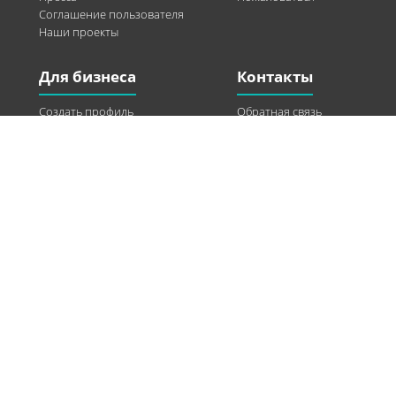
Соглашение пользователя
Наши проекты
Для бизнеса
Контакты
Создать профиль
Обратная связь
Рекламные возможности
Twitter
Помощь
Facebook
Найти модель
Vkontakte
Спонсорство
© 2013-2026 Q-WEL Все права защищены
Інформація на сайті q-wel.com призначена тільки для ознайомлення. Описані
методи самостійно використовувати не рекомендується. Всі права на матеріали,
розміщені на сайті q-wel.com охороняються відповідно до законодавства
України.
«агробизнес»