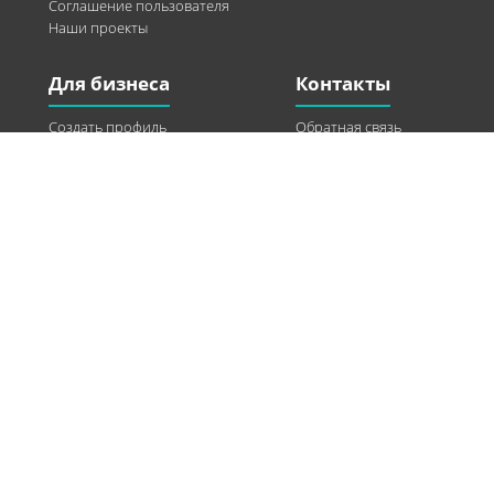
Соглашение пользователя
Наши проекты
Для бизнеса
Контакты
Создать профиль
Обратная связь
Рекламные возможности
Twitter
Помощь
Facebook
Найти модель
Vkontakte
Спонсорство
© 2013-2026 Q-WEL Все права защищены
Інформація на сайті q-wel.com призначена тільки для ознайомлення. Описані
методи самостійно використовувати не рекомендується. Всі права на матеріали,
розміщені на сайті q-wel.com охороняються відповідно до законодавства
України.
«агробизнес»