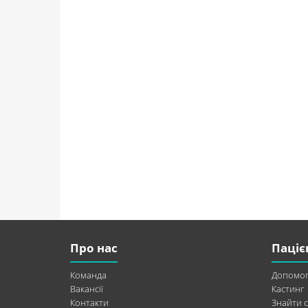
Про нас
Паціє
Команда
Допомог
Вакансії
Кастинг
Контакти
Знайти с