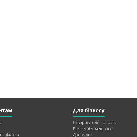
нтам
Для бізнесу
а
Створити свій профіль
Рекламні можливості
пеціаліста
Допомога