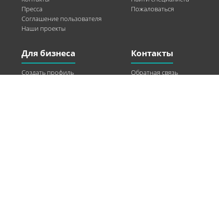
Пресса
Пожаловаться
Соглашение пользователя
Наши проекты
Для бизнеса
Контакты
Создать профиль
Обратная связь
Рекламные возможности
Twitter
Помощь
Facebook
Найти модель
Vkontakte
Спонсорство
© 2013-2026 Q-WEL Все права защищены
Інформація на сайті q-wel.com призначена тільки для ознайомлення. Описані
методи самостійно використовувати не рекомендується. Всі права на матеріали,
розміщені на сайті q-wel.com охороняються відповідно до законодавства
України.