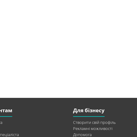
нтам
Для бізнесу
а
Створити свій профіль
Рекламні можливості
пеціаліста
Допомога