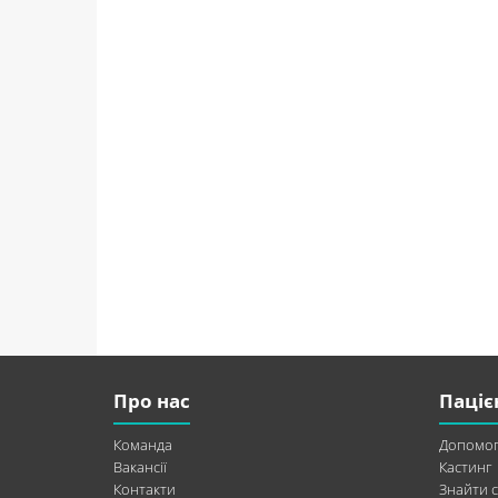
Про нас
Паціє
Команда
Допомог
Вакансії
Кастинг
Контакти
Знайти с