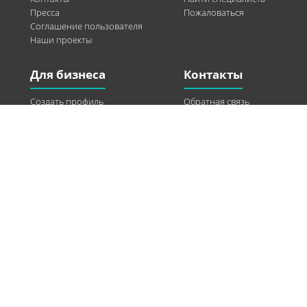
Пресса
Пожаловаться
Соглашение пользователя
Наши проекты
Для бизнеса
Контакты
Создать профиль
Обратная связь
Рекламные возможности
Twitter
Помощь
Facebook
Найти модель
Vkontakte
Спонсорство
© 2013-2026 Q-WEL Все права защищены
Інформація на сайті q-wel.com призначена тільки для ознайомлення. Описані
методи самостійно використовувати не рекомендується. Всі права на матеріали,
розміщені на сайті q-wel.com охороняються відповідно до законодавства
України.