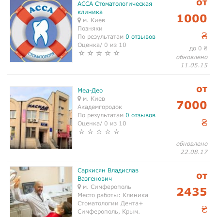
от
АССА Стоматологическая
клиника
1000
м. Киев
Позняки
₴
По результатам
0 отзывов
Оценка/ 0 из 10
до 0
₴
обновлено
11.05.15
от
Мед-Део
м. Киев
7000
Академгородок
По результатам
0 отзывов
₴
Оценка/ 0 из 10
обновлено
22.08.17
Саркисян Владислав
от
Вазгенович
м. Симферополь
2435
Место работы:
Клиника
Стоматологии Дента+
₴
Симферополь, Крым.