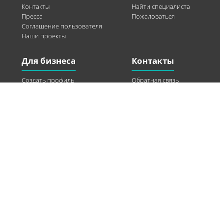
Контакты
Найти специалиста
Пресса
Пожаловаться
Соглашение пользователя
Наши проекты
Для бизнеса
Контакты
Создать профиль
Обратная связь
Рекламные возможности
Twitter
Помощь
Facebook
Найти модель
Vkontakte
Спонсорство
© 2013-2026 Q-WEL Все права защищены
Інформація на сайті q-wel.com призначена тільки для ознайомлення. Описані
методи самостійно використовувати не рекомендується. Всі права на матеріали,
розміщені на сайті q-wel.com охороняються відповідно до законодавства