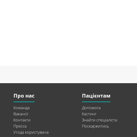
Про нас
Пацієнтам
Команда
Допомога
Вакансії
Кастинг
Контакти
Знайти спеціаліста
Пресса
Поскаржитись
Угода користувача