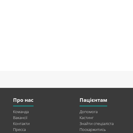
Про нас
Пацієнтам
Команда
Допомога
Вакансії
Кастинг
Контакти
Знайти спеціаліста
Пресса
Поскаржитись