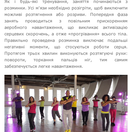
Як і будь-які тренування, заняття починаються з
розминки. Усі м'язи необхідно розігріти, щоб виключити
можливі розтягнення або розриви. Попередня фаза
занять проводиться з повільним прискоренням
аеробного навантаження, що викликає активізацію
серцевих скорочень, а отже «прогрівання» всього тіла.
Правильно проведена розминка виключає подальші
негативні моменти, що стосуються роботи серця.
Протягом трьох хвилин виконуються розтягуючі рухи:
повороти, торкання пальців ніг, тим самим
забезпечується легке навантаження.