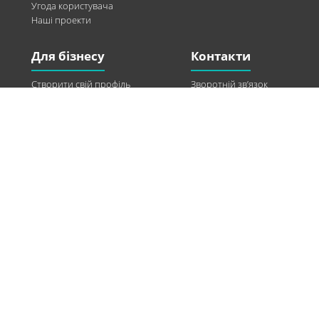
Угода користувача
Наші проекти
Для бізнесу
Контакти
Створити свій профіль
Зворотній зв’язок
Рекламні можливості
Twitter
Допомога
Facebook
Знайти модель
Vkontakte
Спонсорство
© 2013-2026 Q-WEL Всі права захищені
Інформація на сайті q-wel.com призначена тільки для ознайомлення. Описані
методи самостійно використовувати не рекомендується. Всі права на матеріали,
розміщені на сайті q-wel.com охороняються відповідно до законодавства
України.
«агробизнес»