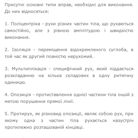
Присутні основні типи вправ, необхідні для виконання.
До них відносяться:
1. Поліцентріка - рухи різних частин тіла, що рухаються
самостійно, але з рівною амплітудою і швидкістю
виконання.
2. Ізоляція - переміщення відокремленого суглоба, в
той час як другий повністю нерухомий.
3. Мультиплікація - специфічний рух, який піддається
розкладанню на кілька складових в одну ритмічну
одиницю.
4. Опозиція - протиставлення однієї частини тіла іншій з
метою порушення прямої лінії.
5. Протирух, як різновид опозиції, являє собою рух, при
якому одна з частин тіла рухається назустріч
протилежно розташованій кінцівці.