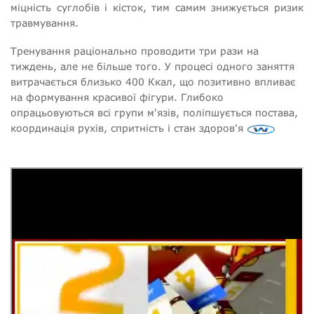
міцність суглобів і кісток, тим самим знижується ризик
травмування.
Тренування раціонально проводити три рази на
тиждень, але не більше того. У процесі одного заняття
витрачається близько 400 Ккал, що позитивно впливає
на формування красивої фігури. Глибоко
опрацьовуються всі групи м'язів, поліпшується постава,
координація рухів, спритність і стан здоров'я