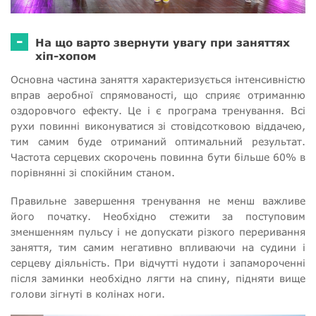
-
На що варто звернути увагу при заняттях
хіп-хопом
Основна частина заняття характеризується інтенсивністю
вправ аеробної спрямованості, що сприяє отриманню
оздоровчого ефекту. Це і є програма тренування. Всі
рухи повинні виконуватися зі стовідсотковою віддачею,
тим самим буде отриманий оптимальний результат.
Частота серцевих скорочень повинна бути більше 60% в
порівнянні зі спокійним станом.
Правильне завершення тренування не менш важливе
його початку. Необхідно стежити за поступовим
зменшенням пульсу і не допускати різкого переривання
заняття, тим самим негативно впливаючи на судини і
серцеву діяльність. При відчутті нудоти і запамороченні
після заминки необхідно лягти на спину, підняти вище
голови зігнуті в колінах ноги.