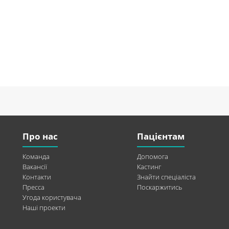
Про нас
Пацієнтам
Команда
Допомога
Вакансії
Кастинг
Контакти
Знайти спеціаліста
Пресса
Поскаржитись
Угода користувача
Наші проекти