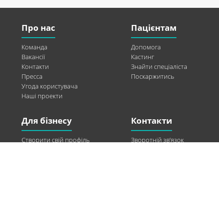
Про нас
Пацієнтам
Команда
Допомога
Вакансії
Кастинг
Контакти
Знайти спеціаліста
Пресса
Поскаржитись
Угода користувача
Наші проекти
Для бізнесу
Контакти
Створити свій профіль
Зворотній зв’язок
Рекламні можливості
Twitter
Допомога
Facebook
Знайти модель
Vkontakte
Спонсорство